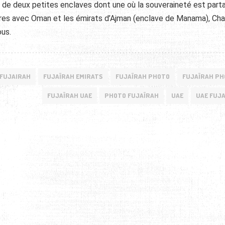
de deux petites enclaves dont une où la souveraineté est part
ières avec Oman et les émirats d’Ajman (enclave de Manama), Cha
us.
FUJAIRAH
FUJAÏRAH EMIRATS
FUJAÏRAH PHOTO
FUJAÏRAH P
FUJAÏRAH UAE
PHOTO FUJAÏRAH
UAE
UAE FUJ