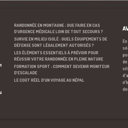
RANDONNÉE EN MONTAGNE : QUE FAIRE EN CAS
A
D’URGENCE MÉDICALE LOIN DE TOUT SECOURS ?
SURVIE EN MILIEU ISOLÉ : QUELS ÉQUIPEMENTS DE
En
DÉFENSE SONT LÉGALEMENT AUTORISÉS ?
sé
LES ÉLÉMENTS ESSENTIELS À PRÉVOIR POUR
po
RÉUSSIR VOTRE RANDONNÉE EN PLEINE NATURE
de
n
FORMATION SPORT : COMMENT DEVENIR MONITEUR
si
D’ESCALADE
d’
LE COÛT RÉEL D’UN VOYAGE AU NÉPAL
n’
de
u