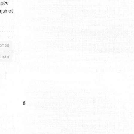
agée
rjah et
HOTOS
AÏRAH
&