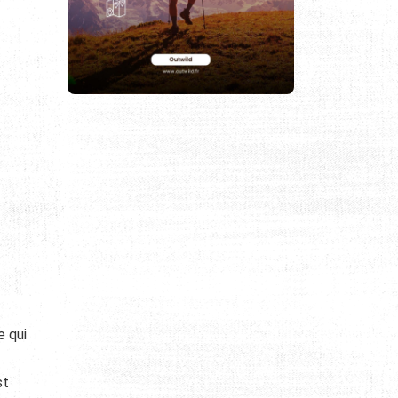
e qui
st