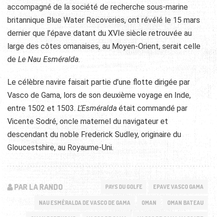
accompagné de la société de recherche sous-marine
britannique Blue Water Recoveries, ont révélé le 15 mars
dernier que l’épave datant du XVIe siècle retrouvée au
large des côtes omanaises, au Moyen-Orient, serait celle
de
Le Nau Esméralda
.
Le célèbre navire faisait partie d’une flotte dirigée par
Vasco de Gama, lors de son deuxième voyage en Inde,
entre 1502 et 1503.
L’Esméralda
était commandé par
Vicente Sodré, oncle maternel du navigateur et
descendant du noble Frederick Sudley, originaire du
Gloucestshire, au Royaume-Uni.
PAR LA RANDO
PAYS DU GOLFE
EPAVE VASCO GAMA
NAU ESMÉRALDA DE VASCO DE GAMA
OMAN
OMAN BATEAU