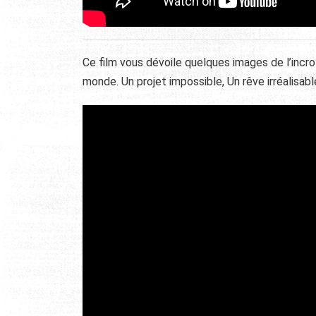
Ce film vous dévoile quelques images de l’incr
monde. Un projet impossible, Un rêve irréalisab