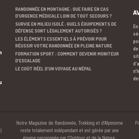
RANDONNÉE EN MONTAGNE : QUE FAIRE EN CAS
A
D’URGENCE MÉDICALE LOIN DE TOUT SECOURS ?
SURVIE EN MILIEU ISOLÉ : QUELS ÉQUIPEMENTS DE
En
DÉFENSE SONT LÉGALEMENT AUTORISÉS ?
sé
LES ÉLÉMENTS ESSENTIELS À PRÉVOIR POUR
po
RÉUSSIR VOTRE RANDONNÉE EN PLEINE NATURE
de
n
FORMATION SPORT : COMMENT DEVENIR MONITEUR
si
D’ESCALADE
d’
LE COÛT RÉEL D’UN VOYAGE AU NÉPAL
n’
de
u
Notre Magazine de Randonnée, Trekking et d'Alpinisme
Pa
|
reste totalement indépendant et est gérée par une
équipe passionnée par l’Outdoor et de la Nature.