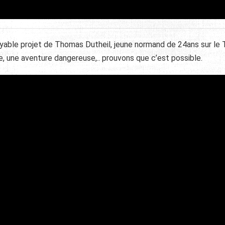
oyable projet de Thomas Dutheil, jeune normand de 24ans sur le 
le, une aventure dangereuse,.. prouvons que c’est possible.