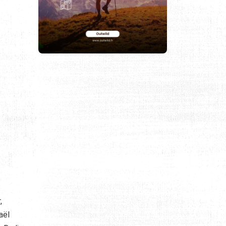
,
aël