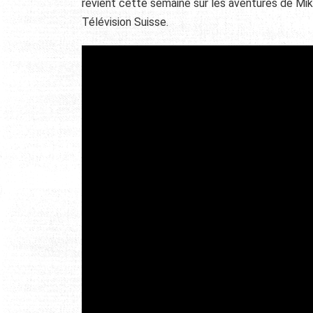
revient cette semaine sur les aventures de Mik
Télévision Suisse.