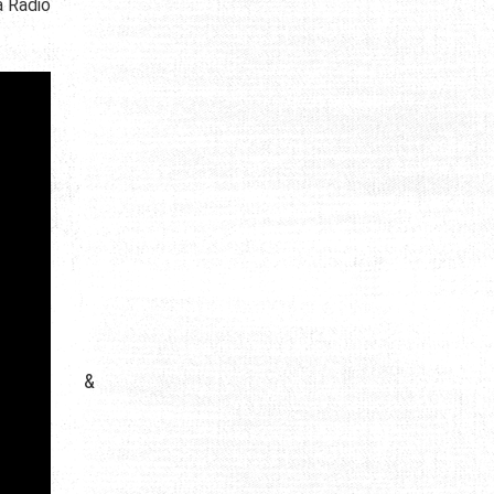
a Radio
&