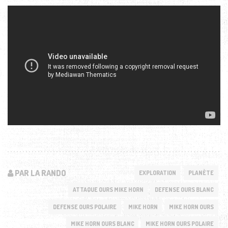
PAR LA RANDO
EXPLORATION
PLANÈTE
ATTAQUE OURS MIKE HORN
DEFENSE OURS BLANC
DEFENSE OURS POLAIRE
MIKE HORN
MIKE HORN OURS
MIKE HORN OURS BLANC
MIKE HORN OURS POLAIRE