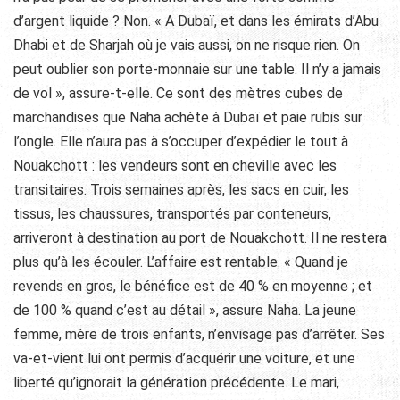
d’argent liquide ? Non. « A Dubaï, et dans les émirats d’Abu
Dhabi et de Sharjah où je vais aussi, on ne risque rien. On
peut oublier son porte-monnaie sur une table. Il n’y a jamais
de vol », assure-t-elle. Ce sont des mètres cubes de
marchandises que Naha achète à Dubaï et paie rubis sur
l’ongle. Elle n’aura pas à s’occuper d’expédier le tout à
Nouakchott : les vendeurs sont en cheville avec les
transitaires. Trois semaines après, les sacs en cuir, les
tissus, les chaussures, transportés par conteneurs,
arriveront à destination au port de Nouakchott. Il ne restera
plus qu’à les écouler. L’affaire est rentable. « Quand je
revends en gros, le bénéfice est de 40 % en moyenne ; et
de 100 % quand c’est au détail », assure Naha. La jeune
femme, mère de trois enfants, n’envisage pas d’arrêter. Ses
va-et-vient lui ont permis d’acquérir une voiture, et une
liberté qu’ignorait la génération précédente. Le mari,