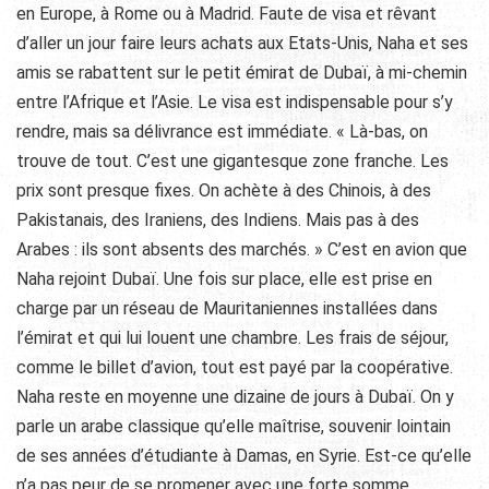
en Europe, à Rome ou à Madrid. Faute de visa et rêvant
d’aller un jour faire leurs achats aux Etats-Unis, Naha et ses
amis se rabattent sur le petit émirat de Dubaï, à mi-chemin
entre l’Afrique et l’Asie. Le visa est indispensable pour s’y
rendre, mais sa délivrance est immédiate. « Là-bas, on
trouve de tout. C’est une gigantesque zone franche. Les
prix sont presque fixes. On achète à des Chinois, à des
Pakistanais, des Iraniens, des Indiens. Mais pas à des
Arabes : ils sont absents des marchés. » C’est en avion que
Naha rejoint Dubaï. Une fois sur place, elle est prise en
charge par un réseau de Mauritaniennes installées dans
l’émirat et qui lui louent une chambre. Les frais de séjour,
comme le billet d’avion, tout est payé par la coopérative.
Naha reste en moyenne une dizaine de jours à Dubaï. On y
parle un arabe classique qu’elle maîtrise, souvenir lointain
de ses années d’étudiante à Damas, en Syrie. Est-ce qu’elle
n’a pas peur de se promener avec une forte somme