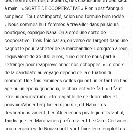
des montres et des bracelets, des chaussures et des sacs
à main… « SORTE DE COOPÉRATIVE » Rien n’est fabriqué
sur place. Tout est importé, selon une formule bien rodée.
« Nous sommes huit femmes à travailler dans plusieurs
boutiques, explique Naha. On a créé une sorte de
coopérative. Trois fois par an, on verse de l’argent dans une
cagnotte pour racheter de la marchandise. Lorsqu’on a réuni
l’équivalent de 35 000 euros, l’une d’entre nous part à
l’étranger pour réapprovisionner nos échoppes. » Le choix
de la candidate au voyage dépend de la situation du
moment. Une fois éliminées celles qui ont un enfant en bas
âge ou un époux grincheux, le choix est vite fait. « Il faut
être un peu instruite, être capable de se débrouiller et
pouvoir s’absenter plusieurs jours », dit Naha. Les
destinations varient. Les Algériennes privilégient Istanbul,
tandis que les Marocaines préféreraient Le Caire. Certaines
commerçantes de Nouakchott vont faire leurs emplettes