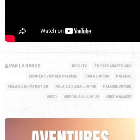
PAR LA RANDO
DUBAI TV
ÉMIRATS ARABES UNIS
COMMENT VOYAGER MALAISIE
KUALA LUMPUR
MALAISIE
MALAISIE EXPÂTRIATION
MALAISIE KUALA LUMPUR
MALAISIE VOYAGE
VIDEO
VIDEO KUALA LUMPUR
VIDEO MALAISIE