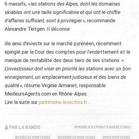
6 massifs,
« les stations des Alpes, dont les domaines
skiables ont une taille significative et qui ont le chiffre
d’affaires suffisant, sont à privilégier »
, recommande
Alexandre Teitgen. Il déconse
ille ainsi d’investir sur le marché pyrénéen, récemment
épinglé par la Cour des comptes pour l’endettement et le
manque de rentabilité des deux tiers de ses stations.
«
L’investisseur doit viser en priorité les stations avec un bon
enneigement, un emplacement judicieux et des biens de
qualité »
, résume Virginie Armanet, responsable
MeilleursAgents.com en Rhône-Alpes.
Lire la suite sur
patrimoine.lesechos.fr…
PAR LA RANDO
IMMOBILIER EMIRATS ARABES UNIS
BUSINESS MONTAGNE
BUSQINESS MONTAGNE
IMMO MONTAGNE