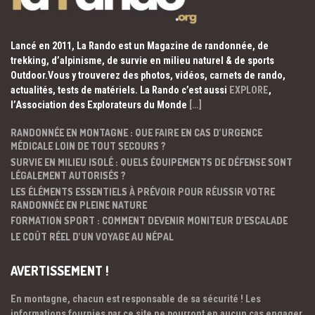
Lancé en 2011, La Rando est un Magazine de randonnée, de
trekking, d’alpinisme, de survie en milieu naturel & de sports
Outdoor.Vous y trouverez des photos, vidéos, carnets de rando,
actualités, tests de matériels. La Rando c’est aussi
EXPLORE
,
l’Association des Explorateurs du Monde
[…]
RANDONNÉE EN MONTAGNE : QUE FAIRE EN CAS D’URGENCE
MÉDICALE LOIN DE TOUT SECOURS ?
SURVIE EN MILIEU ISOLÉ : QUELS ÉQUIPEMENTS DE DÉFENSE SONT
LÉGALEMENT AUTORISÉS ?
LES ÉLÉMENTS ESSENTIELS À PRÉVOIR POUR RÉUSSIR VOTRE
RANDONNÉE EN PLEINE NATURE
FORMATION SPORT : COMMENT DEVENIR MONITEUR D’ESCALADE
LE COÛT RÉEL D’UN VOYAGE AU NÉPAL
AVERTISSEMENT !
En montagne, chacun est responsable de sa sécurité ! Les
informations fournies par ce site ne pourront en aucun cas engager