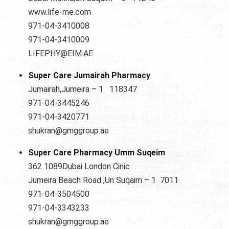
www.life-me.com
971-04-3410008
971-04-3410009
LIFEPHY@EIM.AE
Super Care Jumairah Pharmacy
Jumairah,Jumeira – 1 118347
971-04-3445246
971-04-3420771
shukran@gmggroup.ae
Super Care Pharmacy Umm Suqeim
362 1089Dubai London Cinic
Jumeira Beach Road ,Un Suqaim – 1 7011
971-04-3504500
971-04-3343233
shukran@gmggroup.ae