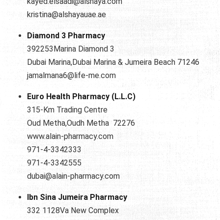
kayed.elsaadi@alshaya.com
kristina@alshayauae.ae
Diamond 3 Pharmacy
392253Marina Diamond 3
Dubai Marina,Dubai Marina & Jumeira Beach 71246
jamalmana6@life-me.com
Euro Health Pharmacy (L.L.C)
315-Km Trading Centre
Oud Metha,Oudh Metha 72276
www.alain-pharmacy.com
971-4-3342333
971-4-3342555
dubai@alain-pharmacy.com
Ibn Sina Jumeira Pharmacy
332 1128Va New Complex