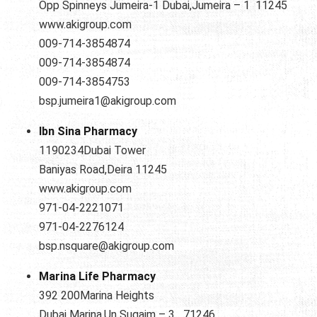
Opp Spinneys Jumeira-1 Dubai,Jumeira – 1 11245
www.akigroup.com
009-714-3854874
009-714-3854874
009-714-3854753
bsp.jumeira1@akigroup.com
Ibn Sina Pharmacy
1190234Dubai Tower
Baniyas Road,Deira 11245
www.akigroup.com
971-04-2221071
971-04-2276124
bsp.nsquare@akigroup.com
Marina Life Pharmacy
392 200Marina Heights
Dubai Marina,Un Suqaim – 3 71246