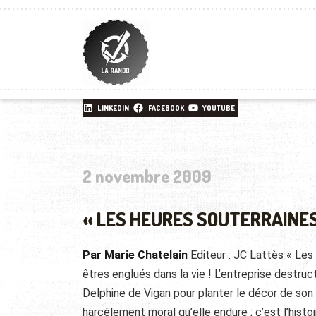
LINKEDIN
FACEBOOK
YOUTUBE
2 novembre 2009
« LES HEURES SOUTERRAINES
Par Marie Chatelain
Editeur : JC Lattès « Les
êtres englués dans la vie ! L’entreprise destruct
Delphine de Vigan pour planter le décor de son 
harcèlement moral qu’elle endure ; c’est l’hist