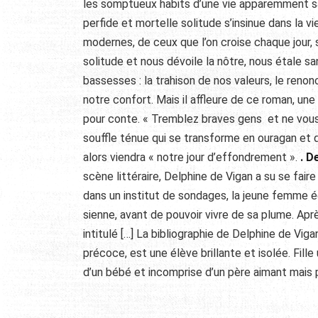
les somptueux habits d’une vie apparemment sans
perfide et mortelle solitude s’insinue dans la 
modernes, de ceux que l’on croise chaque jour, 
solitude et nous dévoile la nôtre, nous étale s
bassesses : la trahison de nos valeurs, le renon
notre confort. Mais il affleure de ce roman, une 
pour conte. « Tremblez braves gens et ne vous 
souffle ténue qui se transforme en ouragan et qu
alors viendra « notre jour d’effondrement ».
. D
scène littéraire, Delphine de Vigan a su se fair
dans un institut de sondages, la jeune femme écr
sienne, avant de pouvoir vivre de sa plume. Aprè
intitulé […] La bibliographie de Delphine de Vig
précoce, est une élève brillante et isolée. Fil
d’un bébé et incomprise d’un père aimant mais p