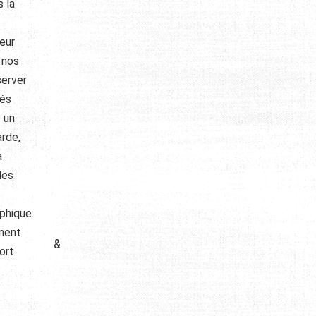
 la
leur
 nos
server
sés
 un
arde,
a
des
aphique
ement
&
ort