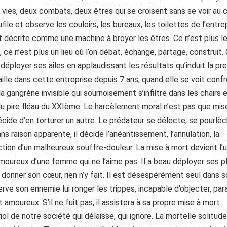
x vies, deux combats, deux êtres qui se croisent sans se voir au
ufile et observe les couloirs, les bureaux, les toilettes de l’entre
st décrite comme une machine à broyer les êtres. Ce n’est plus le
, ce n’est plus un lieu où l’on débat, échange, partage, construit.
 déployer ses ailes en applaudissant les résultats qu’induit la pr
aille dans cette entreprise depuis 7 ans, quand elle se voit conf
a gangrène invisible qui sournoisement s’infiltre dans les chairs 
 du pire fléau du XXIème. Le harcèlement moral n’est pas que mis
décide d’en torturer un autre. Le prédateur se délecte, se pourlè
Sans raison apparente, il décide l’anéantissement, l’annulation, la
inction d’un malheureux souffre-douleur. La mise à mort devient l’
amoureux d’une femme qui ne l’aime pas. Il a beau déployer ses p
 donner son cœur, rien n’y fait. Il est désespérément seul dans 
erve son ennemie lui ronger les trippes, incapable d’objecter, par
amoureux. S’il ne fuit pas, il assistera à sa propre mise à mort.
riol de notre société qui délaisse, qui ignore. La mortelle solitud