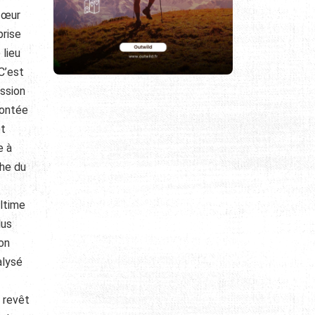
 cœur
prise
 lieu
 C’est
ession
rontée
et
e à
che du
ultime
lus
son
alysé
e revêt