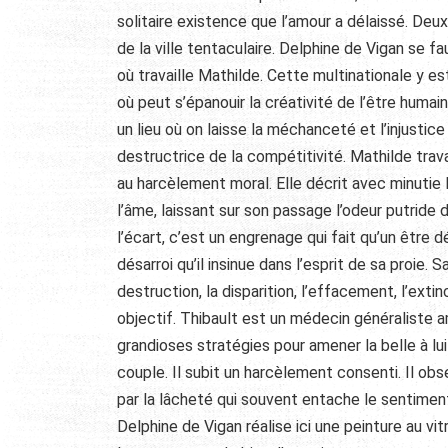
solitaire existence que l’amour a délaissé. Deu
de la ville tentaculaire. Delphine de Vigan se fa
où travaille Mathilde. Cette multinationale y e
où peut s’épanouir la créativité de l’être humain
un lieu où on laisse la méchanceté et l’injustice
destructrice de la compétitivité. Mathilde trav
au harcèlement moral. Elle décrit avec minutie l
l’âme, laissant sur son passage l’odeur putride
l’écart, c’est un engrenage qui fait qu’un être 
désarroi qu’il insinue dans l’esprit de sa proie. 
destruction, la disparition, l’effacement, l’ext
objectif. Thibault est un médecin généraliste 
grandioses stratégies pour amener la belle à lui
couple. Il subit un harcèlement consenti. Il obs
par la lâcheté qui souvent entache le sentiment 
Delphine de Vigan réalise ici une peinture au vit