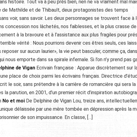
 histoire. Tout va à peu près bien, rien ne va vraiment mal mais
vie de Mathilde et de Thibault, deux protagonistes des temps
sans voir, sans savoir. Les deux personnages se trouvent face à 
ans concession nos lâchetés, nos faiblesses, et la plus crasse de
cement à la bravoure et à l’assistance aux plus fragiles pour pré
terrible vérité : Nous pourrions devenir ces êtres seuls, ces lais
reposer sur aucun laurier», la vie peut basculer, comme ça, dans
i nous emporte dans sa spirale infernale. Si l’on n’y prend pas g
elphine de Vigan
Ecrivain française : Apparue discrètement sur l
e une place de choix parmi les écrivains français. Directrice d’étu
it le soir, sans prétendre à la carrière de romancière qui sera la
s la parution, en 2001, d’un premier récit d’inspiration autobiogr
an
No et moi
De Delphine de Vigan Lou, treize ans, intellectuell
le unique délaissée par une mère tombée en dépression après la m
risonnier de son impuissance. En classe, […]