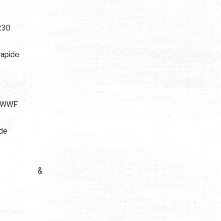
 230
rapide
e. WWF
 de
&