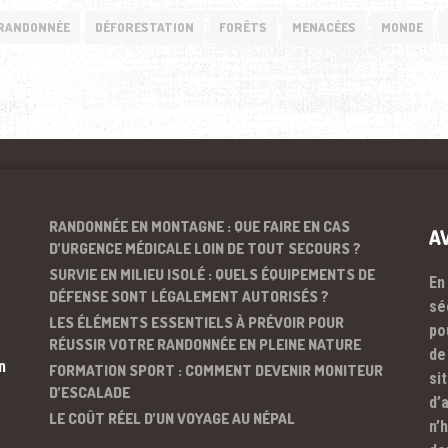
RANDONNÉE
DÉFORESTATION
FORÊTS
MENACÉES
MONDE
RANDONNÉE EN MONTAGNE : QUE FAIRE EN CAS
A
D’URGENCE MÉDICALE LOIN DE TOUT SECOURS ?
SURVIE EN MILIEU ISOLÉ : QUELS ÉQUIPEMENTS DE
En
DÉFENSE SONT LÉGALEMENT AUTORISÉS ?
sé
LES ÉLÉMENTS ESSENTIELS À PRÉVOIR POUR
po
RÉUSSIR VOTRE RANDONNÉE EN PLEINE NATURE
de
n
FORMATION SPORT : COMMENT DEVENIR MONITEUR
si
D’ESCALADE
d’
LE COÛT RÉEL D’UN VOYAGE AU NÉPAL
n’