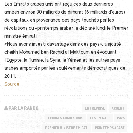
Les Emirats arabes unis ont reçu ces deux dernières
années environ 30 milliards de dirhams (6 milliards d’euros)
de capitaux en provenance des pays touchés par les
révolutions du «printemps arabe», a déclaré lundi le Premier
ministre émirati.
«Nous avons investi davantage dans ces pays», a ajouté
cheikh Mohamed ben Rachid al Maktoum en évoquant
l’Egypte, la Tunisie, la Syrie, le Yémen et les autres pays
arabes emportés par les soulèvements démocratiques de
2011.
Source
PAR LA RANDO
ENTREPRISE
ARGENT
EMIRATS ARABES UNIS
LES EMIRATS
PAYS
PREMIER MINISTRE ÉMIRATI
PRINTEMPS ARABE