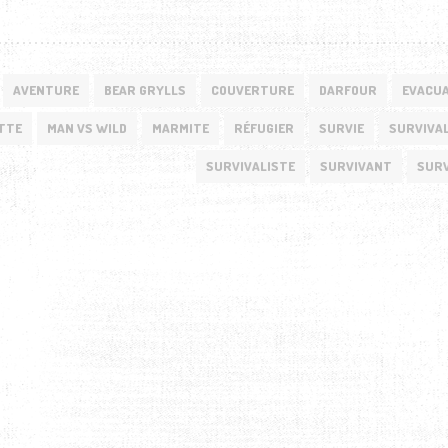
AVENTURE
BEAR GRYLLS
COUVERTURE
DARFOUR
EVACU
TTE
MAN VS WILD
MARMITE
RÉFUGIER
SURVIE
SURVIVA
SURVIVALISTE
SURVIVANT
SURV