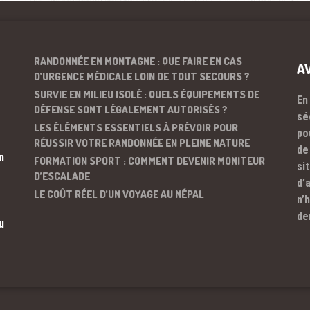
RANDONNÉE EN MONTAGNE : QUE FAIRE EN CAS
A
D’URGENCE MÉDICALE LOIN DE TOUT SECOURS ?
SURVIE EN MILIEU ISOLÉ : QUELS ÉQUIPEMENTS DE
En
DÉFENSE SONT LÉGALEMENT AUTORISÉS ?
sé
LES ÉLÉMENTS ESSENTIELS À PRÉVOIR POUR
po
RÉUSSIR VOTRE RANDONNÉE EN PLEINE NATURE
de
n
FORMATION SPORT : COMMENT DEVENIR MONITEUR
si
D’ESCALADE
d’
LE COÛT RÉEL D’UN VOYAGE AU NÉPAL
n’
de
u