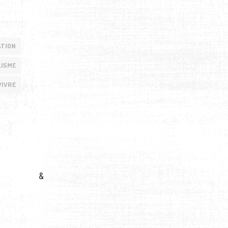
ATION
LISME
IVRE
&