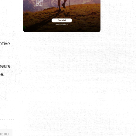
ptive
heure,
de.
MBOLI