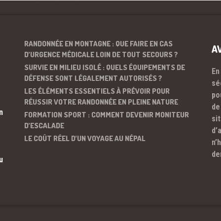
RANDONNÉE EN MONTAGNE : QUE FAIRE EN CAS
A
D’URGENCE MÉDICALE LOIN DE TOUT SECOURS ?
SURVIE EN MILIEU ISOLÉ : QUELS ÉQUIPEMENTS DE
En
DÉFENSE SONT LÉGALEMENT AUTORISÉS ?
sé
LES ÉLÉMENTS ESSENTIELS À PRÉVOIR POUR
po
RÉUSSIR VOTRE RANDONNÉE EN PLEINE NATURE
de
n
FORMATION SPORT : COMMENT DEVENIR MONITEUR
si
D’ESCALADE
d’
LE COÛT RÉEL D’UN VOYAGE AU NÉPAL
n’
de
u