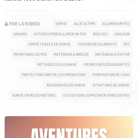
PAR LA RANDO
SURVIE
ALLIÉ ULTIME
ALLUMER UN FEU
AMADOU
ASTUCES POUR ALLUMER UN FEU
BOIS SEC
CHALEUR
COMPÉTENCES EN SURVIE
CUISSON DES ALIMENTS
FEU
IMPORTANCE DU FEU
MATÉRIAUX À BRÛLER
MATÉRIAUX À ÉVITER
MÉTHODES D'ALLUMAGE
PIERRES RÉFLÉCHISSANTES
PROTECTION CONTRE LES PRÉDATEURS
PURIFICATION DE L'EAU
RESSOURCES EN SURVIE
SITUATIONS DE SURVIE
SURVIE EN MILIEU NATUREL
UTILISATIONS SUPPLÉMENTAIRES DU FEU