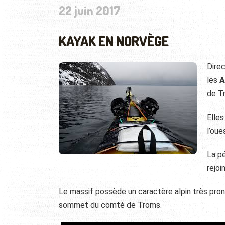
22 juin 2017
KAYAK EN NORVÈGE
Direc
les
A
de Tr
Elles
l’oue
La pé
rejoi
Le massif possède un caractère alpin très pron
sommet du comté de Troms.