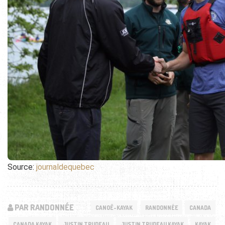
Source:
journaldequebec
PAR RANDONNÉE
CANOË-KAYAK
RANDONNÉE
CANADA
CANADA KAYAK
JUSTIN TRUDEAU
JUSTIN TRUDEAU KAYAK
KAYAK