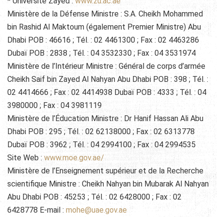
* Université Zayed :
www.zu.ac.ae
Ministère de la Défense Ministre : S.A. Cheikh Mohammed
bin Rashid Al Maktoum (également Premier Ministre) Abu
Dhabi POB : 46616 ; Tél. : 02 4461300 ; Fax : 02 4463286
Dubaï POB : 2838 ; Tél. : 04 3532330 ; Fax : 04 3531974
Ministère de l’Intérieur Ministre : Général de corps d’armée
Cheikh Saif bin Zayed Al Nahyan Abu Dhabi POB : 398 ; Tél. :
02 4414666 ; Fax : 02 4414938 Dubaï POB : 4333 ; Tél. : 04
3980000 ; Fax : 04 3981119
Ministère de l’Éducation Ministre : Dr Hanif Hassan Ali Abu
Dhabi POB : 295 ; Tél. : 02 62138000 ; Fax : 02 6313778
Dubaï POB : 3962 ; Tél. : 04 2994100 ; Fax : 04 2994535
Site Web :
www.moe.gov.ae/
Ministère de l’Enseignement supérieur et de la Recherche
scientifique Ministre : Cheikh Nahyan bin Mubarak Al Nahyan
Abu Dhabi POB : 45253 ; Tél. : 02 6428000 ; Fax : 02
6428778 E-mail :
mohe@uae.gov.ae