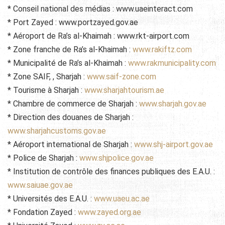
* Conseil national des médias : www.uaeinteract.com
* Port Zayed : www.portzayed.gov.ae
* Aéroport de Ra’s al-Khaimah : www.rkt-airport.com
* Zone franche de Ra’s al-Khaimah :
www.rakiftz.com
* Municipalité de Ra’s al-Khaimah :
www.rakmunicipality.com
* Zone SAIF, , Sharjah :
www.saif-zone.com
* Tourisme à Sharjah :
www.sharjahtourism.ae
* Chambre de commerce de Sharjah :
www.sharjah.gov.ae
* Direction des douanes de Sharjah :
www.sharjahcustoms.gov.ae
* Aéroport international de Sharjah :
www.shj-airport.gov.ae
* Police de Sharjah :
www.shjpolice.gov.ae
* Institution de contrôle des finances publiques des E.A.U. :
www.saiuae.gov.ae
* Universités des E.A.U. :
www.uaeu.ac.ae
* Fondation Zayed :
www.zayed.org.ae