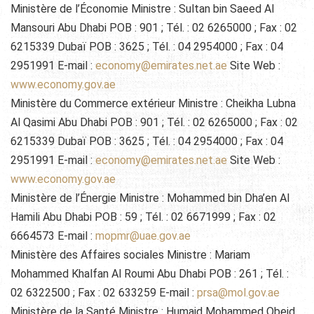
Ministère de l’Économie Ministre : Sultan bin Saeed Al
Mansouri Abu Dhabi POB : 901 ; Tél. : 02 6265000 ; Fax : 02
6215339 Dubaï POB : 3625 ; Tél. : 04 2954000 ; Fax : 04
2951991 E-mail :
economy@emirates.net.ae
Site Web :
www.economy.gov.ae
Ministère du Commerce extérieur Ministre : Cheikha Lubna
Al Qasimi Abu Dhabi POB : 901 ; Tél. : 02 6265000 ; Fax : 02
6215339 Dubaï POB : 3625 ; Tél. : 04 2954000 ; Fax : 04
2951991 E-mail :
economy@emirates.net.ae
Site Web :
www.economy.gov.ae
Ministère de l’Énergie Ministre : Mohammed bin Dha’en Al
Hamili Abu Dhabi POB : 59 ; Tél. : 02 6671999 ; Fax : 02
6664573 E-mail :
mopmr@uae.gov.ae
Ministère des Affaires sociales Ministre : Mariam
Mohammed Khalfan Al Roumi Abu Dhabi POB : 261 ; Tél. :
02 6322500 ; Fax : 02 633259 E-mail :
prsa@mol.gov.ae
Ministère de la Santé Ministre : Humaid Mohammed Obeid