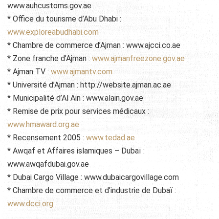
www.auhcustoms.gov.ae
* Office du tourisme d’Abu Dhabi :
www.exploreabudhabi.com
* Chambre de commerce d’Ajman : www.ajcci.co.ae
* Zone franche d’Ajman :
www.ajmanfreezone.gov.ae
* Ajman TV :
www.ajmantv.com
* Université d’Ajman : http://website.ajman.ac.ae
* Municipalité d’Al Ain : www.alain.gov.ae
* Remise de prix pour services médicaux :
www.hmaward.org.ae
* Recensement 2005 :
www.tedad.ae
* Awqaf et Affaires islamiques – Dubaï :
www.awqafdubai.gov.ae
* Dubai Cargo Village : www.dubaicargovillage.com
* Chambre de commerce et d’industrie de Dubaï :
www.dcci.org