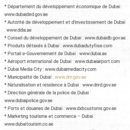
* Département du développement économique de Dubaï :
www.dubaided.gov.ae
* Autorité de développement et d’investissement de Dubaï
: www.ddia.ae
* Conseil du développement de Dubaï : www.dubaidb.gov.ae
* Produits détaxés à Dubaï : www.dubaidutyfree.com
* Portail e-Gouvernement de Dubaï : www.dubai.ae
* Aéroport international de Dubaï : www.dubaiairport.com
* Dubai Media City : www.dubaimediacity.com
* Municipalité de Dubaï :
www.dm.gov.ae
* Naturalisation et résidence à Dubaï : www.dnrd.gov.ae
* Direction générale de la police de Dubaï :
www.dubaipolice.gov.ae
* Ports et douanes de Dubaï : www.dxbcustoms.gov.ae
* Marketing tourisme et commerce – Dubaï :
www.dubaitourism.co.ae