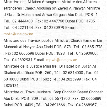
Ministère des Affaires étrangères Ministre des Affaires
étrangères : Cheikh Abdullah bin Zayed Al Nahyan Ministre
d’État : Dr Mohammed Anwar Gargash Abu Dhabi POB : 1 ;
Tél. : 02 4444488 ; Fax : 02 4447766 Dubaï POB : 3785 ;
Tél. : 04 2221144 ; Fax : 04 2280979 E-mail :
mofa@uae.gov.ae
Ministère des Travaux publics Ministre : Cheikh Hamdan bin
Mubarak Al Nahyan Abu Dhabi POB : 878 ; Tél. : 02 6651778
; Fax : 02 6665598 Dubaï POB : 1828 ; Tél. : 04 2693900 ;
Fax : 04 2692931 E-mail :
mpwh@uae.gov.ae
Ministère de la Justice Ministre : Dr Hadef bin Jua’an Al
Dhaheri Abu Dhabi POB : 260 ; Tél. : 02 6814000 ; Fax : 02
6810680 Dubaï POB : 1682 ; Tél. : 04 2825999 ; Fax : 04
2825121
Ministère du Travail Ministre : Saqr Ghobash Saeed Ghobash
Abu Dhabi POB : 809 ; Tél. : 02 6671700 ; Fax : 02 6665889
Dubaï POB : 4409 ; Tél. : 04 2691666 ; Fax : 04 2668967