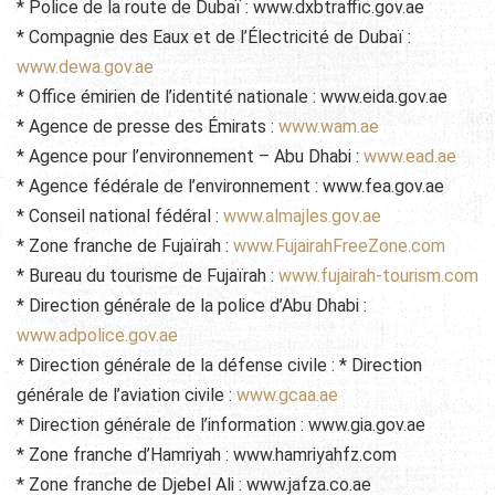
* Police de la route de Dubaï : www.dxbtraffic.gov.ae
* Compagnie des Eaux et de l’Électricité de Dubaï :
www.dewa.gov.ae
* Office émirien de l’identité nationale : www.eida.gov.ae
* Agence de presse des Émirats :
www.wam.ae
* Agence pour l’environnement – Abu Dhabi :
www.ead.ae
* Agence fédérale de l’environnement : www.fea.gov.ae
* Conseil national fédéral :
www.almajles.gov.ae
* Zone franche de Fujaïrah :
www.FujairahFreeZone.com
* Bureau du tourisme de Fujaïrah :
www.fujairah-tourism.com
* Direction générale de la police d’Abu Dhabi :
www.adpolice.gov.ae
* Direction générale de la défense civile : * Direction
générale de l’aviation civile :
www.gcaa.ae
* Direction générale de l’information : www.gia.gov.ae
* Zone franche d’Hamriyah : www.hamriyahfz.com
* Zone franche de Djebel Ali : www.jafza.co.ae