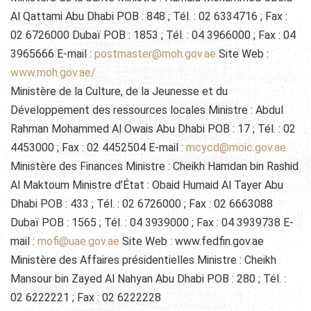
Al Qattami Abu Dhabi POB : 848 ; Tél. : 02 6334716 ; Fax :
02 6726000 Dubaï POB : 1853 ; Tél. : 04 3966000 ; Fax : 04
3965666 E-mail :
postmaster@moh.gov.ae
Site Web :
www.moh.gov.ae/
Ministère de la Culture, de la Jeunesse et du
Développement des ressources locales Ministre : Abdul
Rahman Mohammed Al Owais Abu Dhabi POB : 17 ; Tél. : 02
4453000 ; Fax : 02 4452504 E-mail :
mcycd@moic.gov.ae
Ministère des Finances Ministre : Cheikh Hamdan bin Rashid
Al Maktoum Ministre d’État : Obaid Humaid Al Tayer Abu
Dhabi POB : 433 ; Tél. : 02 6726000 ; Fax : 02 6663088
Dubaï POB : 1565 ; Tél. : 04 3939000 ; Fax : 04 3939738 E-
mail :
mofi@uae.gov.ae
Site Web : www.fedfin.gov.ae
Ministère des Affaires présidentielles Ministre : Cheikh
Mansour bin Zayed Al Nahyan Abu Dhabi POB : 280 ; Tél. :
02 6222221 ; Fax : 02 6222228