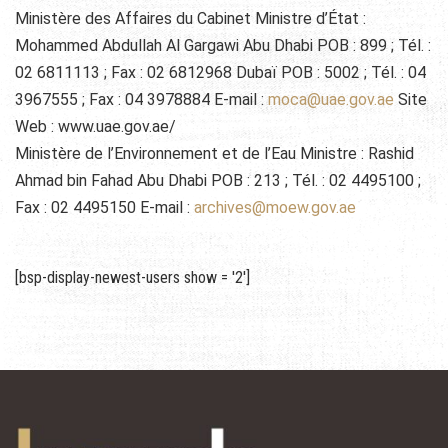
Ministère des Affaires du Cabinet Ministre d’État :
Mohammed Abdullah Al Gargawi Abu Dhabi POB : 899 ; Tél. :
02 6811113 ; Fax : 02 6812968 Dubaï POB : 5002 ; Tél. : 04
3967555 ; Fax : 04 3978884 E-mail :
moca@uae.gov.ae
Site
Web : www.uae.gov.ae/
Ministère de l’Environnement et de l’Eau Ministre : Rashid
Ahmad bin Fahad Abu Dhabi POB : 213 ; Tél. : 02 4495100 ;
Fax : 02 4495150 E-mail :
archives@moew.gov.ae
[bsp-display-newest-users show = '2']