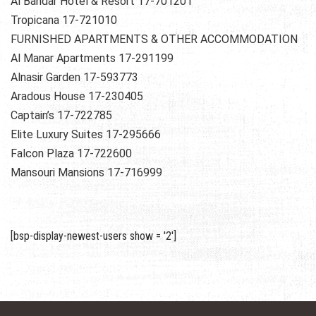
Al Bandar Hotel & Resort 17-701201
Tropicana 17-721010
FURNISHED APARTMENTS & OTHER ACCOMMODATION
Al Manar Apartments 17-291199
Alnasir Garden 17-593773
Aradous House 17-230405
Captain’s 17-722785
Elite Luxury Suites 17-295666
Falcon Plaza 17-722600
Mansouri Mansions 17-716999
[bsp-display-newest-users show = '2']