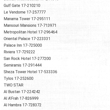
Gulf Gate 17-210210
Le Vendome 17-257777
Manama Tower 17-295111
Mansouri Mansions 17-713971
Metropolitan Hotel 17-296464
Oriental Palace 17-223331
Palace Inn 17-725000
Riviera 17-729222
San Rock Hotel 17-277200
Semiramis 17-291444
Sheza Tower Hotel 17-533336
Tylos 17-252600
TWO STAR
Al Bustan 17-224242
Al A’Frah 17-826999
Al Hambra 17-728372