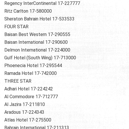
Regency InterContinental 17-227777
Ritz Carlton 17-580000
Sheraton Bahrain Hotel 17-533533
FOUR STAR
Baisan Best Western 17-290555
Baisan International 17-290600
Delmon International 17-224000
Gulf Hotel (South Wing) 17-713000
Phoenecia Hotel 17-295544
Ramada Hotel 17-742000
THREE STAR
Adhari Hotel 17-224242
Al Commodore 17-712777
Al Jazira 17-211810
Aradous 17-224343
Atlas Hotel 17-275500
Bahrain International 17-211313