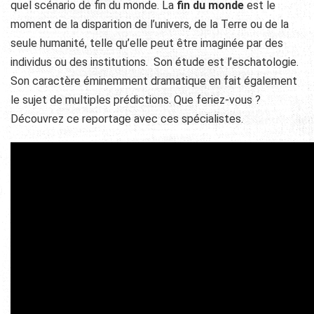
quel scénario de fin du monde. La
fin du monde
est le
moment de la disparition de l’univers, de la Terre ou de la
seule humanité, telle qu’elle peut être imaginée par des
individus ou des institutions. Son étude est l’eschatologie.
Son caractère éminemment dramatique en fait également
le sujet de multiples prédictions. Que feriez-vous ?
Découvrez ce reportage avec ces spécialistes.