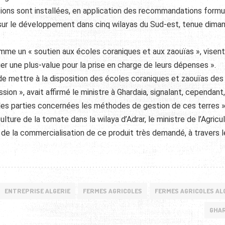
ions sont installées, en application des recommandations form
n sur le développement dans cinq wilayas du Sud-est, tenue dima
mme un « soutien aux écoles coraniques et aux zaouïas », visent 
er une plus-value pour la prise en charge de leurs dépenses ».
 de mettre à la disposition des écoles coraniques et zaouïas des
on », avait affirmé le ministre à Ghardaia, signalant, cependant, 
les parties concernées les méthodes de gestion de ces terres »
lture de la tomate dans la wilaya d’Adrar, le ministre de l’Agricu
ts de la commercialisation de ce produit très demandé, à travers l
ENTREPRISE ALGERIE
FERMES AGRICOLES
FERMES AGRICOLES AL
GHAR