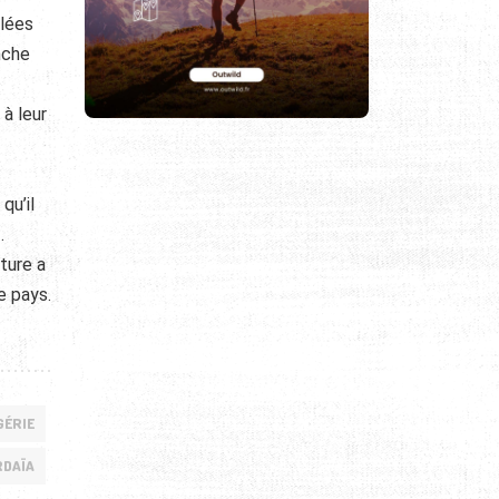
ulées
nche
à leur
qu’il
.
lture a
e pays.
GÉRIE
DAÏA