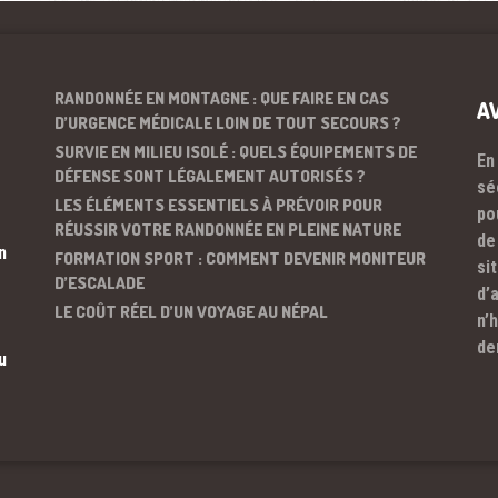
RANDONNÉE EN MONTAGNE : QUE FAIRE EN CAS
A
D’URGENCE MÉDICALE LOIN DE TOUT SECOURS ?
SURVIE EN MILIEU ISOLÉ : QUELS ÉQUIPEMENTS DE
En
DÉFENSE SONT LÉGALEMENT AUTORISÉS ?
sé
LES ÉLÉMENTS ESSENTIELS À PRÉVOIR POUR
po
RÉUSSIR VOTRE RANDONNÉE EN PLEINE NATURE
de
n
FORMATION SPORT : COMMENT DEVENIR MONITEUR
si
D’ESCALADE
d’
LE COÛT RÉEL D’UN VOYAGE AU NÉPAL
n’
de
u