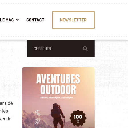
LE MAG
CONTACT
NEWSLETTER
ment de
r les
vec le