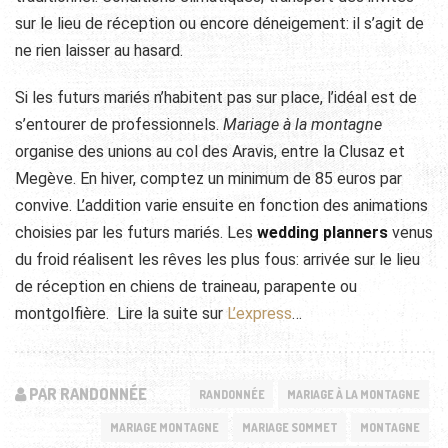
sur le lieu de réception ou encore déneigement: il s’agit de
ne rien laisser au hasard.
Si les futurs mariés n’habitent pas sur place, l’idéal est de
s’entourer de professionnels.
Mariage à la montagne
organise des unions au col des Aravis, entre la Clusaz et
Megève. En hiver, comptez un minimum de 85 euros par
convive. L’addition varie ensuite en fonction des animations
choisies par les futurs mariés. Les
wedding planners
venus
du froid réalisent les rêves les plus fous: arrivée sur le lieu
de réception en chiens de traineau, parapente ou
montgolfière. Lire la suite sur
L’express
…
PAR RANDONNÉE
RANDONNÉE
MARIAGE À LA MONTAGNE
MARIAGE MONTAGNE
MARIAGE SOMMET
MONTAGNE