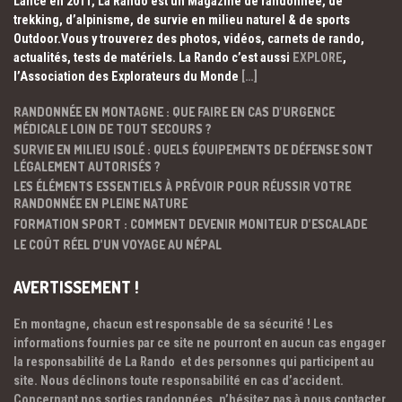
Lancé en 2011, La Rando est un Magazine de randonnée, de
trekking, d’alpinisme, de survie en milieu naturel & de sports
Outdoor.Vous y trouverez des photos, vidéos, carnets de rando,
actualités, tests de matériels. La Rando c’est aussi
EXPLORE
,
l’Association des Explorateurs du Monde
[…]
RANDONNÉE EN MONTAGNE : QUE FAIRE EN CAS D’URGENCE
MÉDICALE LOIN DE TOUT SECOURS ?
SURVIE EN MILIEU ISOLÉ : QUELS ÉQUIPEMENTS DE DÉFENSE SONT
LÉGALEMENT AUTORISÉS ?
LES ÉLÉMENTS ESSENTIELS À PRÉVOIR POUR RÉUSSIR VOTRE
RANDONNÉE EN PLEINE NATURE
FORMATION SPORT : COMMENT DEVENIR MONITEUR D’ESCALADE
LE COÛT RÉEL D’UN VOYAGE AU NÉPAL
AVERTISSEMENT !
En montagne, chacun est responsable de sa sécurité ! Les
informations fournies par ce site ne pourront en aucun cas engager
la responsabilité de La Rando et des personnes qui participent au
site. Nous déclinons toute responsabilité en cas d’accident.
Concernant nos sorties randonnées, n’hésitez pas à nous contacter