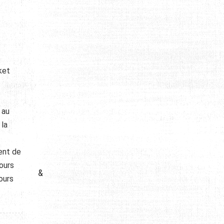
ket
 au
 la
cent de
cours
&
ours