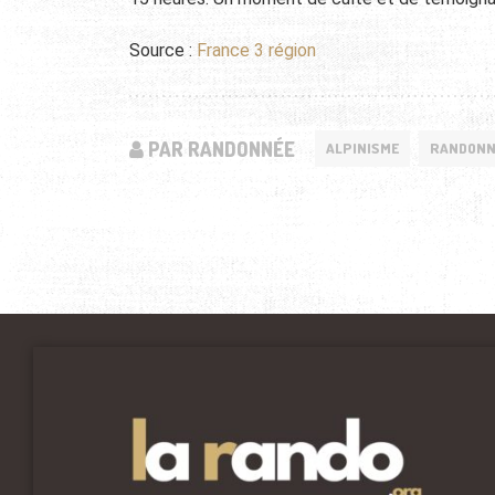
Source :
France 3 région
PAR RANDONNÉE
ALPINISME
RANDONN