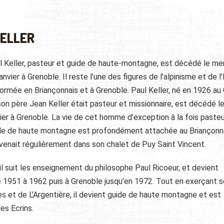
KELLER
l Keller, pasteur et guide de haute-montagne, est décédé le me
anvier à Grenoble. Il reste l’une des figures de l’alpinisme et de l’
ormée en Briançonnais et à Grenoble. Paul Keller, né en 1926 au
son père Jean Keller était pasteur et missionnaire, est décédé l
vier à Grenoble. La vie de cet homme d’exception à la fois pasteu
de de haute montagne est profondément attachée au Briançonn
revenait régulièrement dans son chalet de Puy Saint Vincent.
il suit les enseignement du philosophe Paul Ricoeur, et devient
e 1951 à 1962 puis à Grenoble jusqu’en 1972. Tout en exerçant 
es et de L’Argentière, il devient guide de haute montagne et est
es Ecrins.