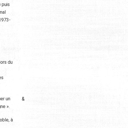
 puis
nal
(1973-
lors du
es
&
uer un
ne ».
oble, à