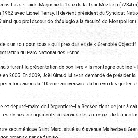
t réussit avec Guido Magnone la 1ère de la Tour Muztagh (7284 m)
 1962 avec Lionel Terray. Il devient président du Syndicat Natio
insi que professeur de théologie à la faculté de Montpellier 
 « un toit pour tous » qu’il présidait et de « Grenoble Objectif
istration du Parc National des Ecrins.
nais furent la présentation de son livre « la montagne oubliée » 
 en 2005. En 2009, Joël Giraud lui avait demandé de présider la
per à l’occasion du 100ème anniversaire du bureau des guides d
e et député-maire de L’Argentière-La Bessée tient ce jour à sal
 force de ses engagements au service des autres et de la montag
entre œcuménique Saint Marc, situé au 6 avenue Malherbe à Gren
es organisé par sa famille.