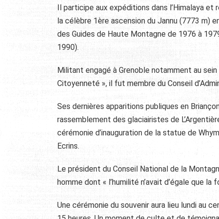
Il participe aux expéditions dans l’Himalaya e
la célèbre 1ère ascension du Jannu (7773 m) en
des Guides de Haute Montagne de 1976 à 1979 a
1990).
Militant engagé à Grenoble notamment au sein de
Citoyenneté », il fut membre du Conseil d’Admin
Ses dernières apparitions publiques en Briançon
rassemblement des glaciairistes de L’Argentière
cérémonie d’inauguration de la statue de Whym
Ecrins.
Le président du Conseil National de la Montagn
homme dont « l’humilité n’avait d’égale que la
Une cérémonie du souvenir aura lieu lundi au c
15 heures. Un moment de culte et de témoignag