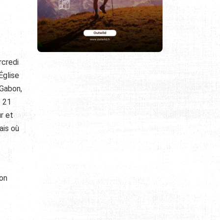
rcredi
Église
 Gabon,
e 21
r et
ais où
son