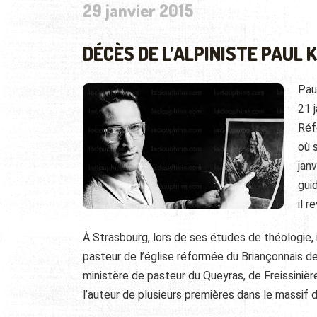
29 janvier 2015
DÉCÈS DE L’ALPINISTE PAUL 
Pau
21 j
Réf
où 
jan
gui
il 
À Strasbourg, lors de ses études de théologie, 
pasteur de l’église réformée du Briançonnais d
ministère de pasteur du Queyras, de Freissinièr
l’auteur de plusieurs premières dans le massif d