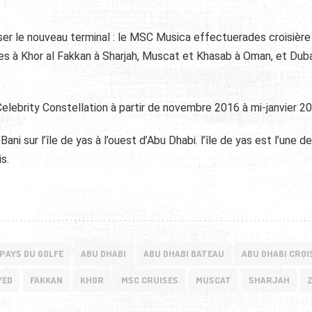
iser le nouveau terminal : le MSC Musica effectuerades
croisière
es à Khor al Fakkan à Sharjah, Muscat et Khasab à Oman, et Duba
elebrity Constellation à partir de novembre 2016 à mi-janvier 20
ni sur l’île de yas à l’ouest d’Abu Dhabi. l’île de yas est l’une d
s.
PAYS DU GOLFE
ABU DHABI
ABU DHABI BATEAU
ABU DHABI CROI
YED
FAKKAN
KHOR
MSC CRUISES
MUSCAT
SHARJAH