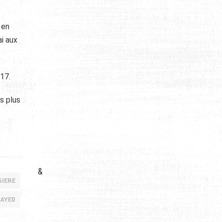
 en
i aux
17.
es plus
&
SIERE
ZAYED