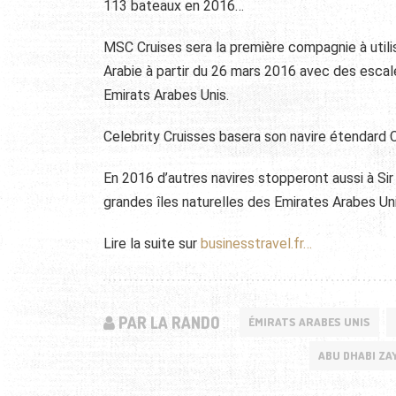
113 bateaux en 2016…
MSC Cruises sera la première compagnie à util
Arabie à partir du 26 mars 2016 avec des escal
Emirats Arabes Unis.
Celebrity Cruisses basera son navire étendard C
En 2016 d’autres navires stopperont aussi à Sir Ba
grandes îles naturelles des Emirates Arabes Uni
Lire la suite sur
businesstravel.fr…
PAR LA RANDO
ÉMIRATS ARABES UNIS
ABU DHABI ZA