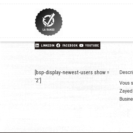
LINKEDIN
FACEBOOK
YOUTUBE
[bsp-display-newest-users show =
Descri
'2']
Vous s
Zayed 
Busine