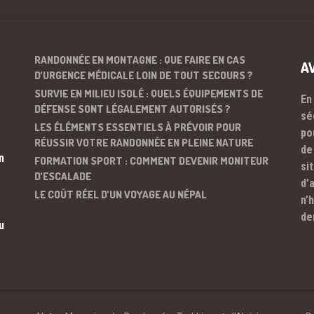
RANDONNÉE EN MONTAGNE : QUE FAIRE EN CAS
A
D’URGENCE MÉDICALE LOIN DE TOUT SECOURS ?
SURVIE EN MILIEU ISOLÉ : QUELS ÉQUIPEMENTS DE
En
DÉFENSE SONT LÉGALEMENT AUTORISÉS ?
sé
LES ÉLÉMENTS ESSENTIELS À PRÉVOIR POUR
po
RÉUSSIR VOTRE RANDONNÉE EN PLEINE NATURE
de
n
FORMATION SPORT : COMMENT DEVENIR MONITEUR
si
D’ESCALADE
d’
LE COÛT RÉEL D’UN VOYAGE AU NÉPAL
n’
de
u