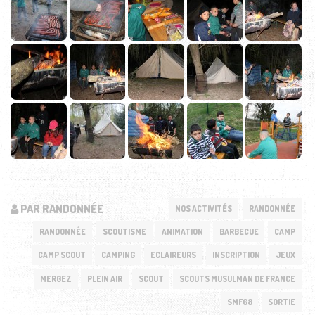
PAR RANDONNÉE
NOS ACTIVITÉS
RANDONNÉE
RANDONNÉE
SCOUTISME
ANIMATION
BARBECUE
CAMP
CAMP SCOUT
CAMPING
ECLAIREURS
INSCRIPTION
JEUX
MERGEZ
PLEIN AIR
SCOUT
SCOUTS MUSULMAN DE FRANCE
SMF68
SORTIE