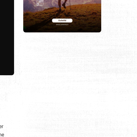
er
une