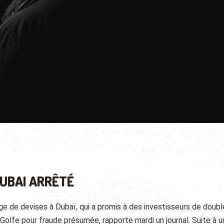
DUBAI ARRÊTÉ
ge de devises à Dubaï, qui a promis à des investisseurs de doubl
 Golfe pour fraude présumée, rapporte mardi un journal. Suite à 