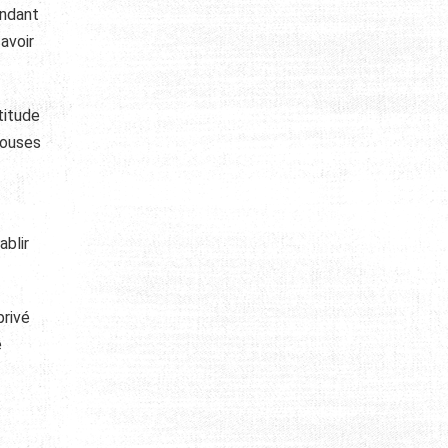
endant
avoir
titude
épouses
ablir
privé
e