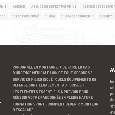
UNIS
AGENCE
AGENCE DE DETECTIVE PRIVÉ
AGENCE DETECTIVE 
OFF
DETECTIVE PRIVÉ
DUBAI
DUBAI ESCROQUERIE
SYDNEY 
RANDONNÉE EN MONTAGNE : QUE FAIRE EN CAS
A
D’URGENCE MÉDICALE LOIN DE TOUT SECOURS ?
SURVIE EN MILIEU ISOLÉ : QUELS ÉQUIPEMENTS DE
En
DÉFENSE SONT LÉGALEMENT AUTORISÉS ?
sé
LES ÉLÉMENTS ESSENTIELS À PRÉVOIR POUR
po
RÉUSSIR VOTRE RANDONNÉE EN PLEINE NATURE
de
n
FORMATION SPORT : COMMENT DEVENIR MONITEUR
si
D’ESCALADE
d’