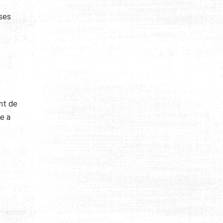
 ses
ent de
e a