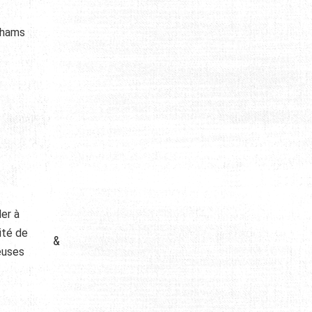
irhams
er à
ité de
&
euses