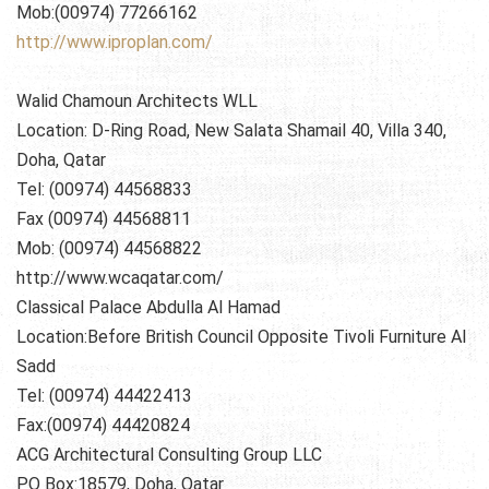
Mob:(00974) 77266162
http://www.iproplan.com/
Walid Chamoun Architects WLL
Location: D-Ring Road, New Salata Shamail 40, Villa 340,
Doha, Qatar
Tel: (00974) 44568833
Fax (00974) 44568811
Mob: (00974) 44568822
http://www.wcaqatar.com/
Classical Palace Abdulla Al Hamad
Location:Before British Council Opposite Tivoli Furniture Al
Sadd
Tel: (00974) 44422413
Fax:(00974) 44420824
ACG Architectural Consulting Group LLC
PO Box:18579, Doha, Qatar