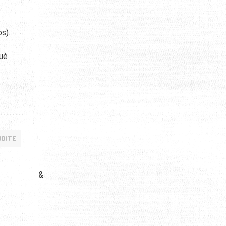
s).
tué
UDITE
&