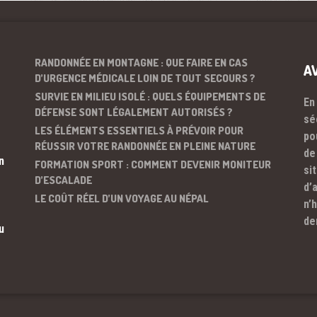
RANDONNÉE EN MONTAGNE : QUE FAIRE EN CAS
A
D’URGENCE MÉDICALE LOIN DE TOUT SECOURS ?
SURVIE EN MILIEU ISOLÉ : QUELS ÉQUIPEMENTS DE
En
DÉFENSE SONT LÉGALEMENT AUTORISÉS ?
sé
LES ÉLÉMENTS ESSENTIELS À PRÉVOIR POUR
po
RÉUSSIR VOTRE RANDONNÉE EN PLEINE NATURE
de
n
FORMATION SPORT : COMMENT DEVENIR MONITEUR
si
D’ESCALADE
d’
LE COÛT RÉEL D’UN VOYAGE AU NÉPAL
n’
de
u