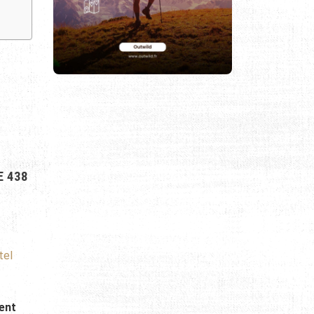
E 438
tel
ent