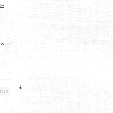
 22
 »,
&
 BOYU