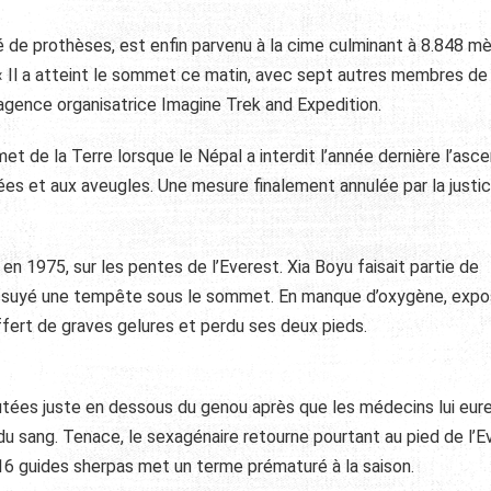
é de prothèses, est enfin parvenu à la cime culminant à 8.848 m
 « Il a atteint le sommet ce matin, avec sept autres membres de
’agence organisatrice Imagine Trek and Expedition.
mmet de la Terre lorsque le Népal a interdit l’année dernière l’asc
s et aux aveugles. Une mesure finalement annulée par la justi
n 1975, sur les pentes de l’Everest. Xia Boyu faisait partie de
s essuyé une tempête sous le sommet. En manque d’oxygène, expo
uffert de graves gelures et perdu ses deux pieds.
tées juste en dessous du genou après que les médecins lui eur
 sang. Tenace, le sexagénaire retourne pourtant au pied de l’E
 16 guides sherpas met un terme prématuré à la saison.