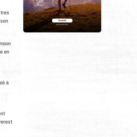
ètres
 son
ension
ce en
sé à
ent
verest