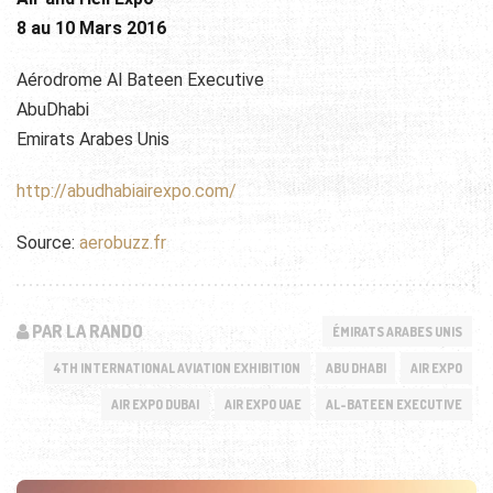
8 au 10 Mars 2016
Aérodrome Al Bateen Executive
AbuDhabi
Emirats Arabes Unis
http://abudhabiairexpo.com/
Source:
aerobuzz.fr
PAR LA RANDO
ÉMIRATS ARABES UNIS
4TH INTERNATIONAL AVIATION EXHIBITION
ABU DHABI
AIR EXPO
AIR EXPO DUBAI
AIR EXPO UAE
AL-BATEEN EXECUTIVE