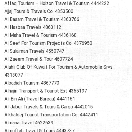
Affaq Tourism – Hoizon Travel & Tourism 4444222
Ajjaj Tours & Travels Co. 4353500
Al Basam Travel & Tourism 4363766
Al Hasbaa Travels 4863112
Al Maha Travel & Tourism 4436168
Al Seef For Tourism Projects Co. 4376950
Al Sulaiman Travels 4550747
Al Zaeem Travel & Tour 4607724
Alahli Club Of Kuwait For Tourism & Automobile Srvs
4313077
Albadiah Tourism 4867770
Alhajiri Transport & Tourist Est 4365197
Ali Bin Ali (Travel Bureau) 4441161
Al-Jaber Travels & Tours & Cargo 4442015
Alkhaleej Tourist Transportation Co. 4442411
Almana Travel 4622639
Almuftah Travel & Tours 4443737