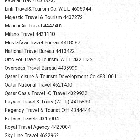
Kawsar Travel 4358235
Link Travel&Tourism Co. W.L.L 4605944
Majestic Travel & Tourism 4437272
Mannai Air Travel 4442402
Milano Travel 4421110
Mustafawi Travel Bureau 4418587
National Travel Bureau 4413422
Oitc For Travel&Tourism. W.L.L 4321132
Overseas Travel Bureau 4435999
Qatar Leisure & Tourism Development Co 4831001
Qatar National Travel 4621400
Qatar Oasis Travel -Q Travel 4329922
Rayyan Travel & Tours (W.L.L) 4415839
Regency Travel & Tourist Off 4344444
Rotana Travels 4315004
Royal Travel Agency 4427004
Sky Line Travel 4622962