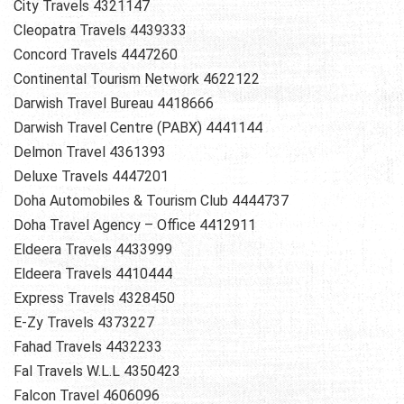
City Travels 4321147
Cleopatra Travels 4439333
Concord Travels 4447260
Continental Tourism Network 4622122
Darwish Travel Bureau 4418666
Darwish Travel Centre (PABX) 4441144
Delmon Travel 4361393
Deluxe Travels 4447201
Doha Automobiles & Tourism Club 4444737
Doha Travel Agency – Office 4412911
Eldeera Travels 4433999
Eldeera Travels 4410444
Express Travels 4328450
E-Zy Travels 4373227
Fahad Travels 4432233
Fal Travels W.L.L 4350423
Falcon Travel 4606096