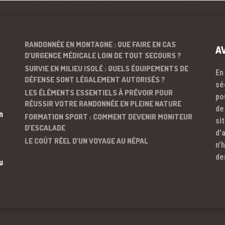
RANDONNÉE EN MONTAGNE : QUE FAIRE EN CAS
A
D’URGENCE MÉDICALE LOIN DE TOUT SECOURS ?
SURVIE EN MILIEU ISOLÉ : QUELS ÉQUIPEMENTS DE
En
DÉFENSE SONT LÉGALEMENT AUTORISÉS ?
sé
LES ÉLÉMENTS ESSENTIELS À PRÉVOIR POUR
po
RÉUSSIR VOTRE RANDONNÉE EN PLEINE NATURE
de
n
FORMATION SPORT : COMMENT DEVENIR MONITEUR
si
D’ESCALADE
d’
LE COÛT RÉEL D’UN VOYAGE AU NÉPAL
n’
de
u