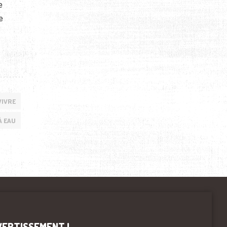
e
e
IVRE
À EAU
VERTISSEMENT !