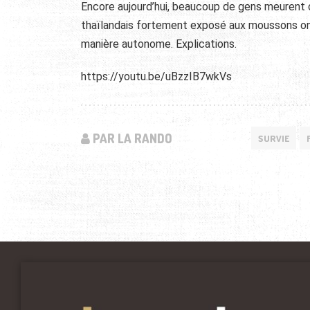
Encore aujourd’hui, beaucoup de gens meurent d
thaïlandais fortement exposé aux moussons ont c
manière autonome. Explications.
https://youtu.be/uBzzIB7wkVs
PAR LA RANDO
SURVIE