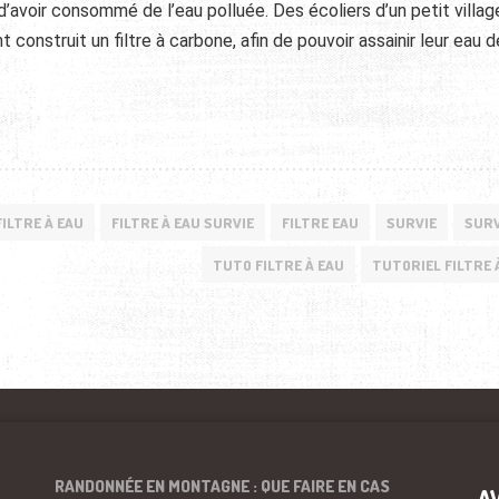
’avoir consommé de l’eau polluée. Des écoliers d’un petit villag
onstruit un filtre à carbone, afin de pouvoir assainir leur eau d
FILTRE À EAU
FILTRE À EAU SURVIE
FILTRE EAU
SURVIE
SURV
TUTO FILTRE À EAU
TUTORIEL FILTRE 
RANDONNÉE EN MONTAGNE : QUE FAIRE EN CAS
A