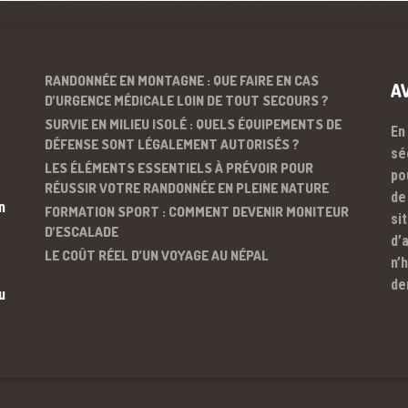
RANDONNÉE EN MONTAGNE : QUE FAIRE EN CAS
A
D’URGENCE MÉDICALE LOIN DE TOUT SECOURS ?
SURVIE EN MILIEU ISOLÉ : QUELS ÉQUIPEMENTS DE
En
DÉFENSE SONT LÉGALEMENT AUTORISÉS ?
sé
LES ÉLÉMENTS ESSENTIELS À PRÉVOIR POUR
po
RÉUSSIR VOTRE RANDONNÉE EN PLEINE NATURE
de
n
FORMATION SPORT : COMMENT DEVENIR MONITEUR
si
D’ESCALADE
d’
LE COÛT RÉEL D’UN VOYAGE AU NÉPAL
n’
de
u