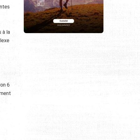
entes
 à la
plexe
ron 6
ement