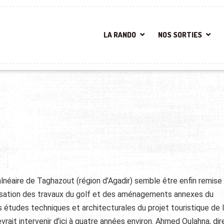
LA RANDO
NOS SORTIES
alnéaire de Taghazout (région d’Agadir) semble être enfin remise 
inalisation des travaux du golf et des aménagements annexes du
es études techniques et architecturales du projet touristique de 
vrait intervenir d’ici à quatre années environ. Ahmed Oulahna, di