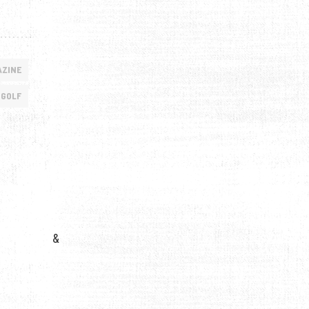
ZINE
 GOLF
&