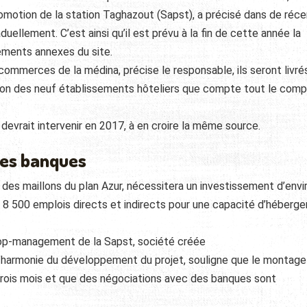
motion de la station Taghazout (Sapst), a précisé dans de réc
raduellement.
C’est ainsi qu’il est prévu à la fin de cette année la
ements annexes du site.
s commerces de la médina, précise le responsable, ils seront livrés
aison des neuf établissements hôteliers que compte tout le com
e devrait intervenir en 2017, à en croire la même source.
les banques
des maillons du plan Azur, nécessitera un investissement d’envi
n 8 500 emplois directs et indirects pour une capacité d’héberg
 top-management de la Sapst, société créée
 l’harmonie du développement du projet, souligne que le montage
e trois mois et que des négociations avec des banques sont