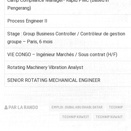
Camp Compliance Manager- Rapid PMC (Based in
Pengerang)
Process Engineer II
Stage : Group Business Controller / Contrôleur de gestion
groupe – Paris, 6 mois
VIE CONGO – Ingénieur Marchés / Sous contrat (H/F)
Rotating Machinery Vibration Analyst
SENIOR ROTATING MECHANICAL ENGINEER
PAR LA RANDO
EMPLOI : DUBAI, ABU DHABI, QATAR
TECHNIP
TECHNIP KOWEIT
TECHNIP KUWAIT