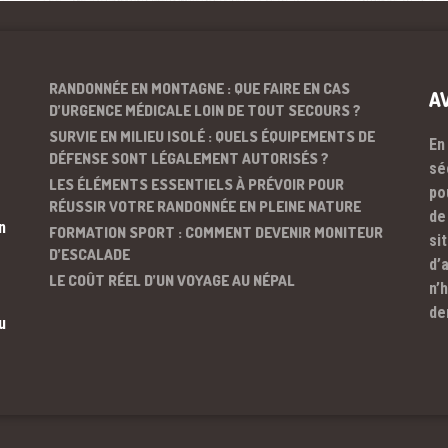
RANDONNÉE EN MONTAGNE : QUE FAIRE EN CAS
A
D’URGENCE MÉDICALE LOIN DE TOUT SECOURS ?
SURVIE EN MILIEU ISOLÉ : QUELS ÉQUIPEMENTS DE
En
DÉFENSE SONT LÉGALEMENT AUTORISÉS ?
sé
LES ÉLÉMENTS ESSENTIELS À PRÉVOIR POUR
po
RÉUSSIR VOTRE RANDONNÉE EN PLEINE NATURE
de
n
FORMATION SPORT : COMMENT DEVENIR MONITEUR
si
D’ESCALADE
d’
LE COÛT RÉEL D’UN VOYAGE AU NÉPAL
n’
de
u