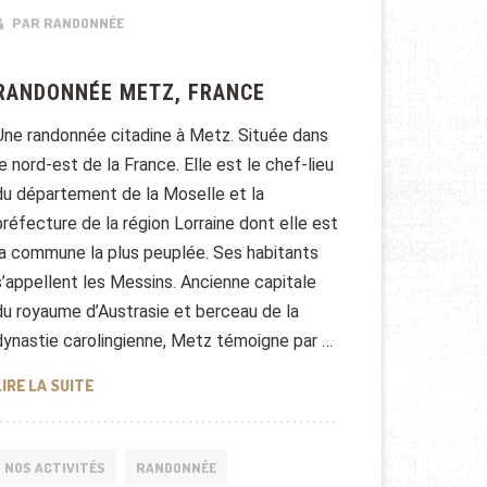
PAR RANDONNÉE
RANDONNÉE METZ, FRANCE
Une randonnée citadine à Metz. Située dans
le nord-est de la France. Elle est le chef-lieu
du département de la Moselle et la
préfecture de la région Lorraine dont elle est
la commune la plus peuplée. Ses habitants
s’appellent les Messins. Ancienne capitale
du royaume d’Austrasie et berceau de la
dynastie carolingienne, Metz témoigne par …
RANDONNÉE METZ, FRANCE
LIRE LA SUITE
NOS ACTIVITÉS
RANDONNÉE