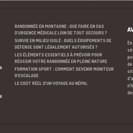
RANDONNÉE EN MONTAGNE : QUE FAIRE EN CAS
A
D’URGENCE MÉDICALE LOIN DE TOUT SECOURS ?
SURVIE EN MILIEU ISOLÉ : QUELS ÉQUIPEMENTS DE
En
DÉFENSE SONT LÉGALEMENT AUTORISÉS ?
sé
LES ÉLÉMENTS ESSENTIELS À PRÉVOIR POUR
po
RÉUSSIR VOTRE RANDONNÉE EN PLEINE NATURE
de
n
FORMATION SPORT : COMMENT DEVENIR MONITEUR
si
D’ESCALADE
d’
LE COÛT RÉEL D’UN VOYAGE AU NÉPAL
n’
de
u