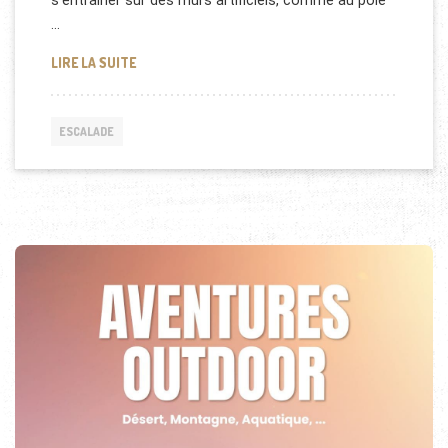
s’entraîner sur des murs artificiels, comme au pôle
…
COVID 19: LES SALLES D’ESCALADE ONT ROUVERT
LIRE LA SUITE
ESCALADE