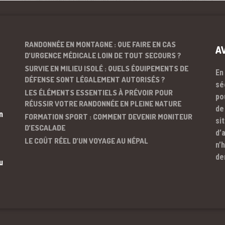
RANDONNÉE EN MONTAGNE : QUE FAIRE EN CAS
A
D’URGENCE MÉDICALE LOIN DE TOUT SECOURS ?
SURVIE EN MILIEU ISOLÉ : QUELS ÉQUIPEMENTS DE
En
DÉFENSE SONT LÉGALEMENT AUTORISÉS ?
sé
LES ÉLÉMENTS ESSENTIELS À PRÉVOIR POUR
po
RÉUSSIR VOTRE RANDONNÉE EN PLEINE NATURE
de
n
FORMATION SPORT : COMMENT DEVENIR MONITEUR
si
D’ESCALADE
d’
LE COÛT RÉEL D’UN VOYAGE AU NÉPAL
n’
de
u