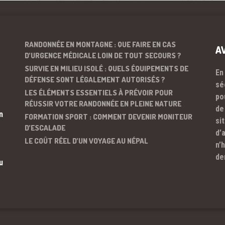
RANDONNÉE EN MONTAGNE : QUE FAIRE EN CAS
A
D’URGENCE MÉDICALE LOIN DE TOUT SECOURS ?
SURVIE EN MILIEU ISOLÉ : QUELS ÉQUIPEMENTS DE
En
DÉFENSE SONT LÉGALEMENT AUTORISÉS ?
sé
LES ÉLÉMENTS ESSENTIELS À PRÉVOIR POUR
po
RÉUSSIR VOTRE RANDONNÉE EN PLEINE NATURE
de
n
FORMATION SPORT : COMMENT DEVENIR MONITEUR
si
D’ESCALADE
d’
LE COÛT RÉEL D’UN VOYAGE AU NÉPAL
n’
de
u