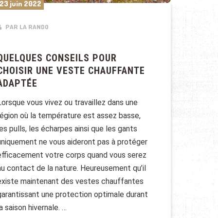
23 juin 2022
PAR LA RANDO
QUELQUES CONSEILS POUR
CHOISIR UNE VESTE CHAUFFANTE
ADAPTÉE
Lorsque vous vivez ou travaillez dans une
région où la température est assez basse,
les pulls, les écharpes ainsi que les gants
uniquement ne vous aideront pas à protéger
efficacement votre corps quand vous serez
au contact de la nature. Heureusement qu’il
existe maintenant des vestes chauffantes
garantissant une protection optimale durant
la saison hivernale. …