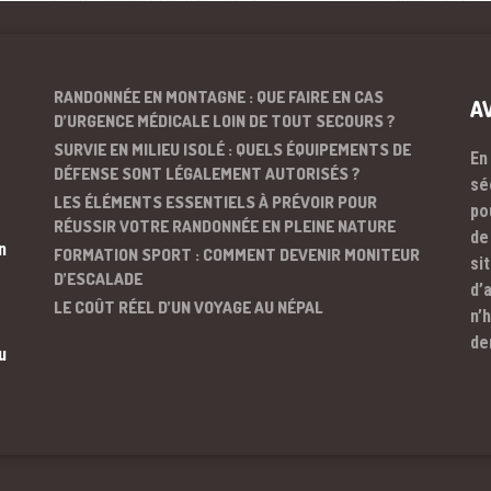
RANDONNÉE EN MONTAGNE : QUE FAIRE EN CAS
A
D’URGENCE MÉDICALE LOIN DE TOUT SECOURS ?
SURVIE EN MILIEU ISOLÉ : QUELS ÉQUIPEMENTS DE
En
DÉFENSE SONT LÉGALEMENT AUTORISÉS ?
sé
LES ÉLÉMENTS ESSENTIELS À PRÉVOIR POUR
po
RÉUSSIR VOTRE RANDONNÉE EN PLEINE NATURE
de
n
FORMATION SPORT : COMMENT DEVENIR MONITEUR
si
D’ESCALADE
d’
LE COÛT RÉEL D’UN VOYAGE AU NÉPAL
n’
de
u