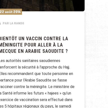
22 août 2014
PAR LA RANDO
BIENTÔT UN VACCIN CONTRE LA
MÉNINGITE POUR ALLER À LA
MECQUE EN ARABIE SAOUDITE ?
Les autorités sanitaires saoudiennes
renforcent la sécurité à l’approche du Hajj.
Elles recommandent que toute personne en
partance pour l’Arabie Saoudite se fasse
vacciner contre la méningite. Le ministère de
la Santé informe les futurs « hajees » qu’un
exercice de vaccination sera effectué dans
les 5 hôpitaux régionaux du pays, le samedi