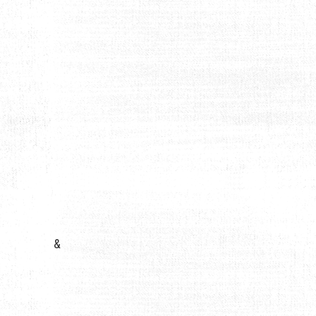
 À LA MECQUE EN ARABIE SAOUDITE ?
&