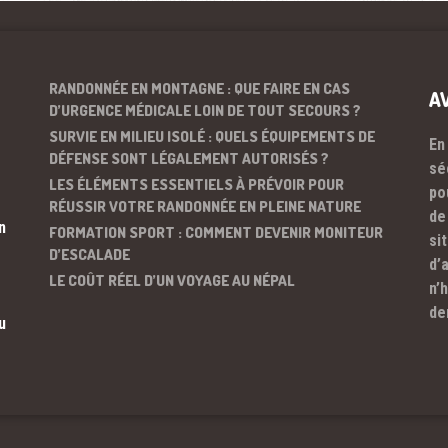
RANDONNÉE EN MONTAGNE : QUE FAIRE EN CAS
A
D’URGENCE MÉDICALE LOIN DE TOUT SECOURS ?
SURVIE EN MILIEU ISOLÉ : QUELS ÉQUIPEMENTS DE
En
DÉFENSE SONT LÉGALEMENT AUTORISÉS ?
sé
LES ÉLÉMENTS ESSENTIELS À PRÉVOIR POUR
po
RÉUSSIR VOTRE RANDONNÉE EN PLEINE NATURE
de
n
FORMATION SPORT : COMMENT DEVENIR MONITEUR
si
D’ESCALADE
d’
LE COÛT RÉEL D’UN VOYAGE AU NÉPAL
n’
de
u