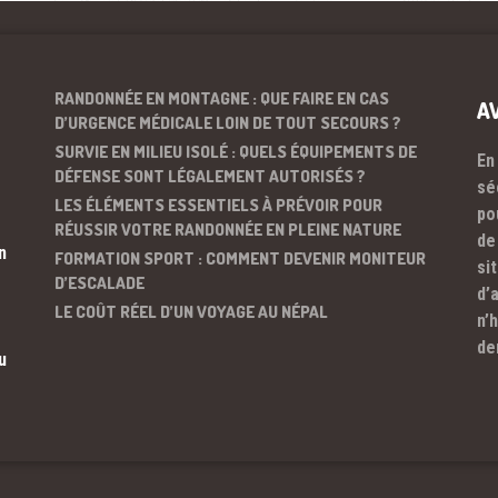
RANDONNÉE EN MONTAGNE : QUE FAIRE EN CAS
A
D’URGENCE MÉDICALE LOIN DE TOUT SECOURS ?
SURVIE EN MILIEU ISOLÉ : QUELS ÉQUIPEMENTS DE
En
DÉFENSE SONT LÉGALEMENT AUTORISÉS ?
sé
LES ÉLÉMENTS ESSENTIELS À PRÉVOIR POUR
po
RÉUSSIR VOTRE RANDONNÉE EN PLEINE NATURE
de
n
FORMATION SPORT : COMMENT DEVENIR MONITEUR
si
D’ESCALADE
d’
LE COÛT RÉEL D’UN VOYAGE AU NÉPAL
n’
de
u