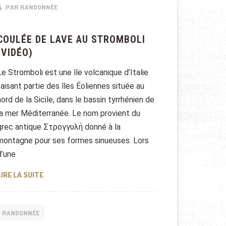
PAR RANDONNÉE
COULÉE DE LAVE AU STROMBOLI
(VIDÉO)
Le Stromboli est une île volcanique d’Italie
faisant partie des îles Éoliennes située au
nord de la Sicile, dans le bassin tyrrhénien de
la mer Méditerranée. Le nom provient du
grec antique Στρογγυλή donné à la
montagne pour ses formes sinueuses. Lors
d’une
COULÉE DE LAVE AU STROMBOLI (VIDÉO)
LIRE LA SUITE
RANDONNÉE