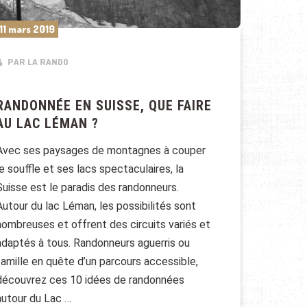
11 mars 2019
PAR LA RANDO
RANDONNÉE EN SUISSE, QUE FAIRE
AU LAC LÉMAN ?
Avec ses paysages de montagnes à couper
le souffle et ses lacs spectaculaires, la
Suisse est le paradis des randonneurs.
Autour du lac Léman, les possibilités sont
nombreuses et offrent des circuits variés et
adaptés à tous. Randonneurs aguerris ou
famille en quête d’un parcours accessible,
découvrez ces 10 idées de randonnées
autour du Lac …