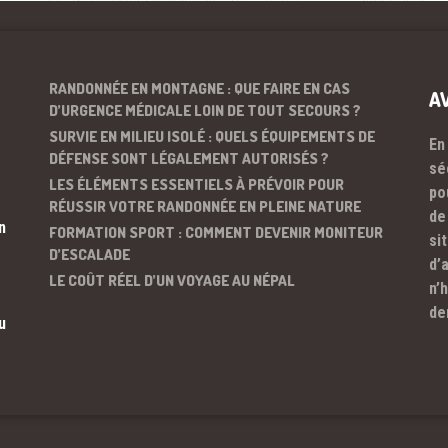
RANDONNÉE EN MONTAGNE : QUE FAIRE EN CAS
A
D’URGENCE MÉDICALE LOIN DE TOUT SECOURS ?
SURVIE EN MILIEU ISOLÉ : QUELS ÉQUIPEMENTS DE
En
DÉFENSE SONT LÉGALEMENT AUTORISÉS ?
sé
LES ÉLÉMENTS ESSENTIELS À PRÉVOIR POUR
po
RÉUSSIR VOTRE RANDONNÉE EN PLEINE NATURE
de
n
FORMATION SPORT : COMMENT DEVENIR MONITEUR
si
D’ESCALADE
d’
LE COÛT RÉEL D’UN VOYAGE AU NÉPAL
n’
de
u