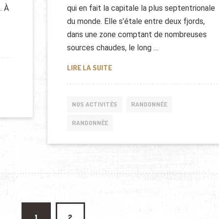
qui en fait la capitale la plus septentrionale
. À
du monde. Elle s’étale entre deux fjords,
dans une zone comptant de nombreuses
sources chaudes, le long …
RANDONNÉE REYKJAVIK, ISLANDE
LIRE LA SUITE
NOS ACTIVITÉS
RANDONNÉE
RANDONNÉE
ations
1
2