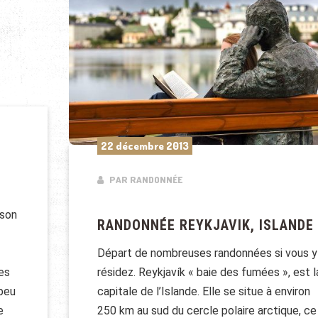
22 décembre 2013
PAR RANDONNÉE
 son
RANDONNÉE REYKJAVIK, ISLANDE
Départ de nombreuses randonnées si vous y
résidez. Reykjavík « baie des fumées », est l
es
capitale de l’Islande. Elle se situe à environ
 peu
250 km au sud du cercle polaire arctique, ce
e