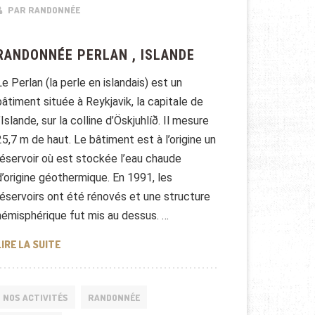
PAR RANDONNÉE
RANDONNÉE PERLAN , ISLANDE
Le Perlan (la perle en islandais) est un
bâtiment située à Reykjavik, la capitale de
l’Islande, sur la colline d’Öskjuhlíð. Il mesure
25,7 m de haut. Le bâtiment est à l’origine un
réservoir où est stockée l’eau chaude
d’origine géothermique. En 1991, les
réservoirs ont été rénovés et une structure
hémisphérique fut mis au dessus. …
RANDONNÉE PERLAN , ISLANDE
LIRE LA SUITE
NOS ACTIVITÉS
RANDONNÉE