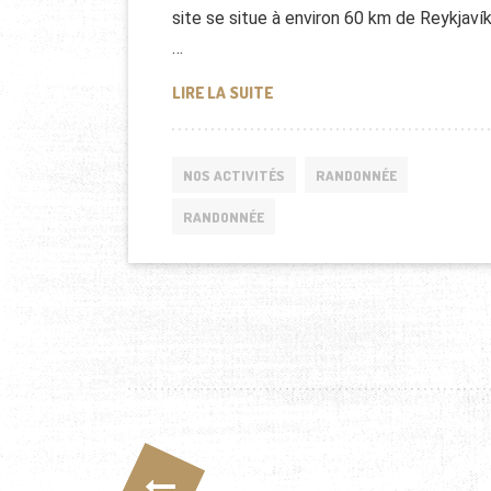
site se situe à environ 60 km de Reykjavík
…
RANDONNÉE GEYSIR, ISLANDE
LIRE LA SUITE
NOS ACTIVITÉS
RANDONNÉE
RANDONNÉE
Pagination des public