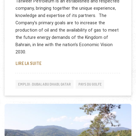
Tatweer Petroleum is an established and respected
company, bringing together the unique experience,
knowledge and expertise of its partners. The
Company’s primary goals are to increase the
production of oil and the availability of gas to meet
the future energy demands of the Kingdom of
Bahrain, in line with the nation’s Economic Vision
2030.
EMPLOI: TATWEER PETROLEUM BAHREIN
LIRE LA SUITE
EMPLOI : DUBAI, ABU DHABI, QATAR
PAYS DU GOLFE